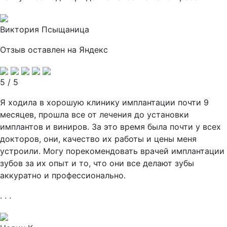
Виктория Псыщаница
Отзыв оставлен на Яндекс
5 / 5
Я ходила в хорошую клинику имплантации почти 9
месяцев, прошла все от лечения до установки
имплантов и виниров. За это время была почти у всех
докторов, они, качество их работы и цены меня
устроили. Могу порекомендовать врачей имплантации
зубов за их опыт и то, что они все делают зубы
аккуратно и профессионально.
. . .