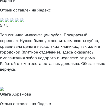
Надин К.
Отзыв оставлен на Яндекс
5 / 5
Топ клиника имплантации зубов. Прекрасный
персонал. Нужно было установить импланты зубов,
сравнивала цены в нескольких клиниках, так же и в
городской (платное отделение), здесь оказалась
имплантация зубов недорого и недалеко от дома.
Работой стоматолога осталась довольна. Обязательно
вернусь.
. . .
Ольга Абрамова
Отзыв оставлен на Яндекс