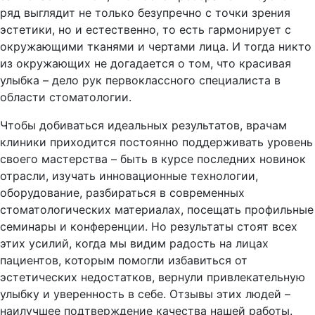
ряд выглядит не только безупречно с точки зрения
эстетики, но и естественно, то есть гармонирует с
окружающими тканями и чертами лица. И тогда никто
из окружающих не догадается о том, что красивая
улыбка – дело рук первоклассного специалиста в
области стоматологии.
Чтобы добиваться идеальных результатов, врачам
клиники приходится постоянно поддерживать уровень
своего мастерства – быть в курсе последних новинок
отрасли, изучать инновационные технологии,
оборудование, разбираться в современных
стоматологических материалах, посещать профильные
семинары и конференции. Но результаты стоят всех
этих усилий, когда мы видим радость на лицах
пациентов, которым помогли избавиться от
эстетических недостатков, вернули привлекательную
улыбку и уверенность в себе. Отзывы этих людей –
наилучшее подтверждение качества нашей работы.