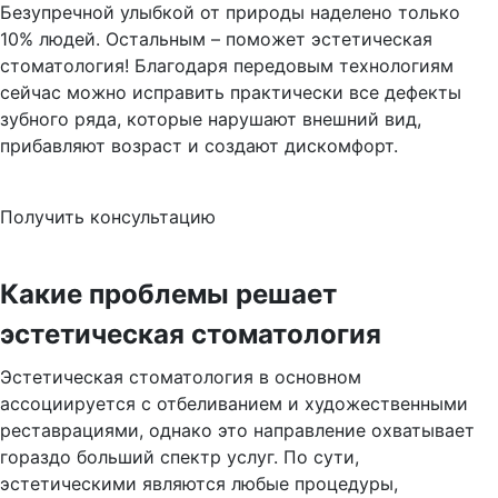
Безупречной улыбкой от природы наделено только
10% людей. Остальным – поможет эстетическая
стоматология! Благодаря передовым технологиям
сейчас можно исправить практически все дефекты
зубного ряда, которые нарушают внешний вид,
прибавляют возраст и создают дискомфорт.
Получить консультацию
Какие проблемы решает
эстетическая стоматология
Эстетическая стоматология в основном
ассоциируется с отбеливанием и художественными
реставрациями, однако это направление охватывает
гораздо больший спектр услуг. По сути,
эстетическими являются любые процедуры,