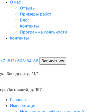
О нас
Отзывы
Примеры работ
Блог
Контакты
Программа лояльности
Контакты
+7 (812) 603-84-86
Записаться
ул. Звездная. д. 11/1
пр. Лиговский, д. 107
Главная
Имплантация
Имплантация зубов с гарантией