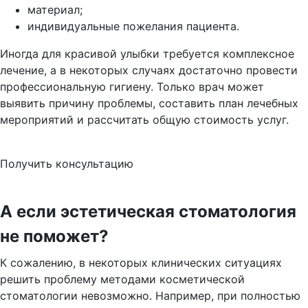
материал;
индивидуальные пожелания пациента.
Иногда для красивой улыбки требуется комплексное
лечение, а в некоторых случаях достаточно провести
профессиональную гигиену. Только врач может
выявить причину проблемы, составить план лечебных
мероприятий и рассчитать общую стоимость услуг.
Получить консультацию
А если эстетическая стоматология
не поможет?
К сожалению, в некоторых клинических ситуациях
решить проблему методами косметической
стоматологии невозможно. Например, при полностью