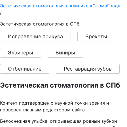
Эстетическая стоматология в клинике «СтомаГрад»
/
Эстетическая стоматология в СПб
Исправление прикуса
Брекеты
Элайнеры
Виниры
Отбеливание
Реставрация зубов
Эстетическая стоматология в СПб
Контент подтвержден с научной точки зрения и
проверен главным редактором сайта
Белоснежная улыбка, открывающая ровный зубной