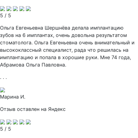
5 / 5
Ольга Евгеньевна Шершнёва делала имплантацию
зубов на 6 имплантах, очень довольна результатом
стоматолога. Ольга Евгеньевна очень внимательный и
высококлассный специалист, рада что решилась на
имплантацию и попала в хорошие руки. Мне 74 года,
Абрамова Ольга Павловна.
. . .
Марина И.
Отзыв оставлен на Яндекс
5 / 5