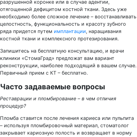
разрушенной коронке или в случае адентии,
отягощенной дефицитом костной ткани. Здесь уже
необходимо более сложное лечение – восстанавливать
целостность, функциональность и красоту зубного
ряда придется путем
имплантации
, наращивания
костной ткани и комплексного протезирования.
Запишитесь на бесплатную консультацию, и врачи
клиники «СтомаГрад» предложат вам вариант
реконструкции, наиболее подходящий в вашем случае.
Первичный прием с КТ – бесплатно.
Часто задаваемые вопросы
Реставрации и пломбирование – в чем отличия
процедур?
Пломба ставится после лечения кариеса или пульпита
– используя пломбировочный материал, стоматолог
закрывает кариозную полость и возвращает в норму