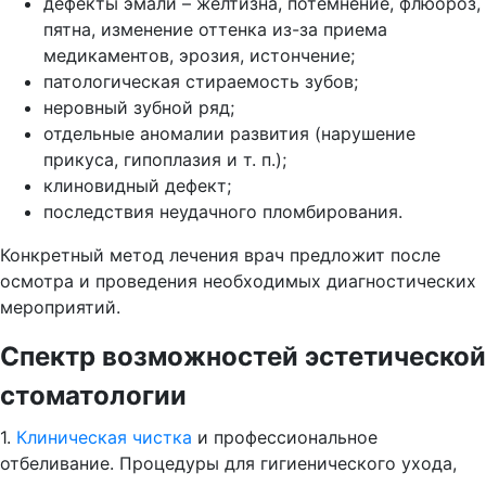
дефекты эмали – желтизна, потемнение, флюороз,
пятна, изменение оттенка из-за приема
медикаментов, эрозия, истончение;
патологическая стираемость зубов;
неровный зубной ряд;
отдельные аномалии развития (нарушение
прикуса, гипоплазия и т. п.);
клиновидный дефект;
последствия неудачного пломбирования.
Конкретный метод лечения врач предложит после
осмотра и проведения необходимых диагностических
мероприятий.
Спектр возможностей эстетической
стоматологии
1.
Клиническая чистка
и профессиональное
отбеливание. Процедуры для гигиенического ухода,