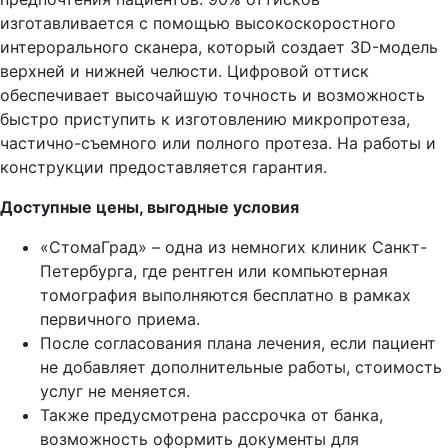
изготавливается с помощью высокоскоростного
интерорального сканера, который создает 3D-модель
верхней и нижней челюсти. Цифровой оттиск
обеспечивает высочайшую точность и возможность
быстро приступить к изготовлению микропротеза,
частично-съемного или полного протеза. На работы и
конструкции предоставляется гарантия.
Доступные цены, выгодные условия
«СтомаГрад» – одна из немногих клиник Санкт-
Петербурга, где рентген или компьютерная
томография выполняются бесплатно в рамках
первичного приема.
После согласования плана лечения, если пациент
не добавляет дополнительные работы, стоимость
услуг не меняется.
Также предусмотрена рассрочка от банка,
возможность оформить документы для