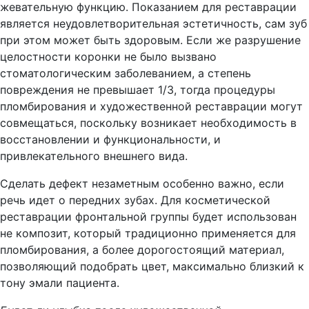
жевательную функцию. Показанием для реставрации
является неудовлетворительная эстетичность, сам зуб
при этом может быть здоровым. Если же разрушение
целостности коронки не было вызвано
стоматологическим заболеванием, а степень
повреждения не превышает 1/3, тогда процедуры
пломбирования и художественной реставрации могут
совмещаться, поскольку возникает необходимость в
восстановлении и функциональности, и
привлекательного внешнего вида.
Сделать дефект незаметным особенно важно, если
речь идет о передних зубах. Для косметической
реставрации фронтальной группы будет использован
не композит, который традиционно применяется для
пломбирования, а более дорогостоящий материал,
позволяющий подобрать цвет, максимально близкий к
тону эмали пациента.