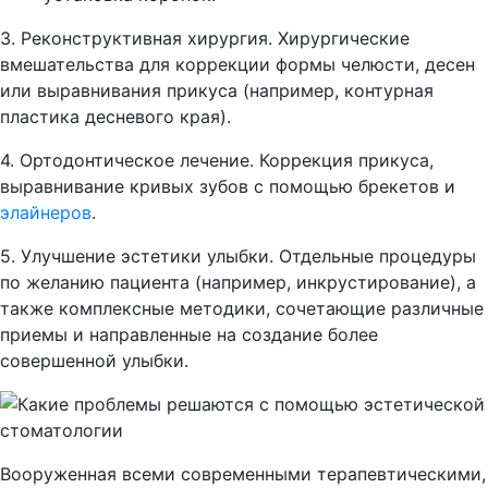
3. Реконструктивная хирургия. Хирургические
вмешательства для коррекции формы челюсти, десен
или выравнивания прикуса (например, контурная
пластика десневого края).
4. Ортодонтическое лечение. Коррекция прикуса,
выравнивание кривых зубов с помощью брекетов и
элайнеров
.
5. Улучшение эстетики улыбки. Отдельные процедуры
по желанию пациента (например, инкрустирование), а
также комплексные методики, сочетающие различные
приемы и направленные на создание более
совершенной улыбки.
Вооруженная всеми современными терапевтическими,