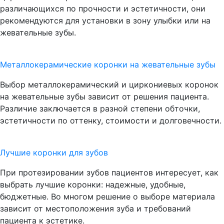
различающихся по прочности и эстетичности, они
рекомендуются для установки в зону улыбки или на
жевательные зубы.
Металлокерамические коронки на жевательные зубы
Выбор металлокерамический и циркониевых коронок
на жевательные зубы зависит от решения пациента.
Различие заключается в разной степени обточки,
эстетичности по оттенку, стоимости и долговечности.
Лучшие коронки для зубов
При протезировании зубов пациентов интересует, как
выбрать лучшие коронки: надежные, удобные,
бюджетные. Во многом решение о выборе материала
зависит от местоположения зуба и требований
пациента к эстетике.