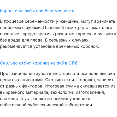
Коронки на зубы при беременности
В процессе беременности у женщины могут возникать
проблемы с зубами. Плановый осмотр у стоматолога
позволяет предотвратить развитие кариеса и пульпита
без вреда для плода. В серьезных случаях
рекомендуется установка временных коронок.
Сколько стоит коронка на зуб в СПб
Протезирование зубов качественно и без боли высоко
ценится пациентами. Сколько стоит коронка, зависит
от разных факторов. Итоговая сумма складывается из
выбранного материала, технологии изготовления,
сложности установки и наличия у клиники
собственной зуботехнической лаборатории.