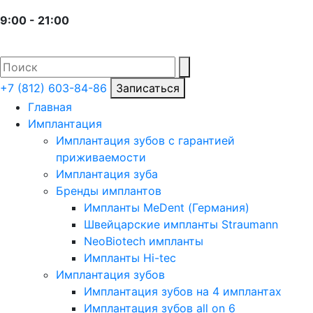
9:00 - 21:00
+7 (812) 603-84-86
Записаться
Главная
Имплантация
Имплантация зубов с гарантией
приживаемости
Имплантация зуба
Бренды имплантов
Импланты MeDent (Германия)
Швейцарские импланты Straumann
NeoBiotech импланты
Импланты Hi-tec
Имплантация зубов
Имплантация зубов на 4 имплантах
Имплантация зубов all on 6