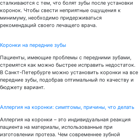
сталкиваются с тем, что болят зубы после установки
коронок. Чтобы свести неприятные ощущения к
минимуму, необходимо придерживаться
рекомендаций своего лечащего врача.
Коронки на передние зубы
Пациенты, имеющие проблемы с передними зубами,
стремятся как можно быстрее исправить недостаток.
В Санкт-Петербурге можно установить коронки на все
передние зубы, подобрав оптимальный по качеству и
бюджету вариант.
Аллергия на коронки: симптомы, причины, что делать
Аллергия на коронки – это индивидуальная реакция
пациента на материалы, использованные при
изготовлении протеза. Чем современнее зубной