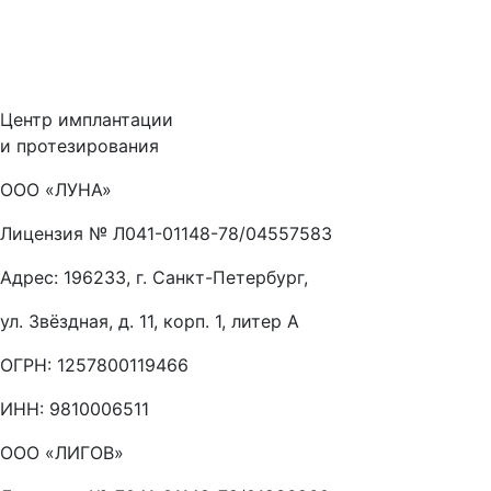
Центр имплантации
и протезирования
ООО «ЛУНА»
Лицензия № Л041-01148-78/04557583
Адрес: 196233, г. Санкт-Петербург,
ул. Звёздная, д. 11, корп. 1, литер А
ОГРН: 1257800119466
ИНН: 9810006511
ООО «ЛИГОВ»