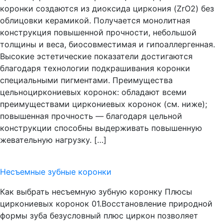
коронки создаются из диоксида циркония (ZrO2) без
облицовки керамикой. Получается монолитная
конструкция повышенной прочности, небольшой
толщины и веса, биосовместимая и гипоаллергенная.
Высокие эстетические показатели достигаются
благодаря технологии подкрашивания коронки
специальными пигментами. Преимущества
цельноциркониевых коронок: обладают всеми
преимуществами циркониевых коронок (см. ниже);
повышенная прочность — благодаря цельной
конструкции способны выдерживать повышенную
жевательную нагрузку. […]
Несъемные зубные коронки
Как выбрать несъемную зубную коронку Плюсы
циркониевых коронок 01.Восстановление природной
формы зуба безусловный плюс циркон позволяет