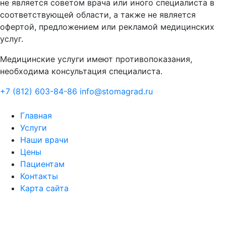
не является советом врача или иного специалиста в
соответствующей области, а также не является
офертой, предложением или рекламой медицинских
услуг.
Медицинские услуги имеют противопоказания,
необходима консультация специалиста.
+7 (812) 603-84-86
info@stomagrad.ru
Главная
Услуги
Наши врачи
Цены
Пациентам
Контакты
Карта сайта