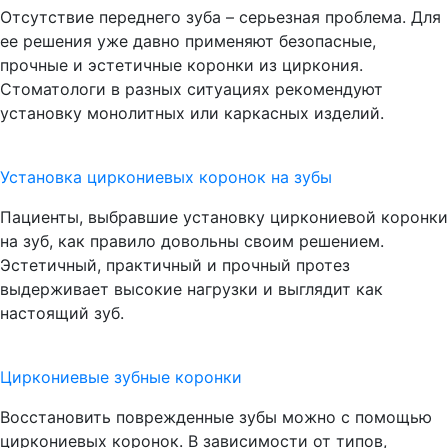
Отсутствие переднего зуба – серьезная проблема. Для
ее решения уже давно применяют безопасные,
прочные и эстетичные коронки из циркония.
Стоматологи в разных ситуациях рекомендуют
установку монолитных или каркасных изделий.
Установка циркониевых коронок на зубы
Пациенты, выбравшие установку циркониевой коронки
на зуб, как правило довольны своим решением.
Эстетичный, практичный и прочный протез
выдерживает высокие нагрузки и выглядит как
настоящий зуб.
Циркониевые зубные коронки
Восстановить поврежденные зубы можно с помощью
циркониевых коронок. В зависимости от типов,